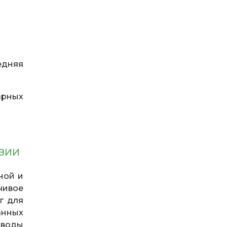
едняя
арных
АЗИИ
ной и
чивое
г для
анных
 воды