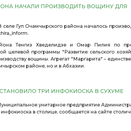
АЙОНА НАЧАЛИ ПРОИЗВОДИТЬ ВОЩИНУ ДЛЯ
 селе Гуп Очамчырского района началось произво
ira_inform.
йона Тенгиз Хведелидзе и Омар Пилия по про
й целевой программы "Развитие сельского хозяйс
оизводству вощины. Агрегат "Маргарита" – единств
мчырском районе, но и в Абхазии.
» УСТАНОВИЛО ТРИ ИНФОКИОСКА В СУХУ
униципальное унитарное предприятие Администр
и инфокиоска в столице, сообщается на сайте столи