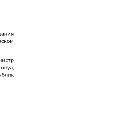
дания
зском
нистр
опуа,
ублик