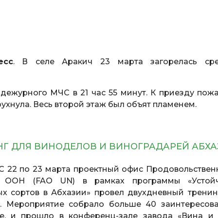
есс
. В селе Аракич 23 марта загорелась ср
 дежурного МЧС в 21 час 55 минут. К приезду пож
ухнула. Весь второй этаж был объят пламенем.
НГ ДЛЯ ВИНОДЕЛОВ И ВИНОГРАДАРЕЙ АБХ
С 22 по 23 марта проектный офис Продовольствен
ии ООН (FAO UN) в рамках программы «Устой
х сортов в Абхазии» провел двухдневный тренин
. Мероприятие собрало больше 40 заинтересов
ре, и прошло в конференц-зале завода «Вина и