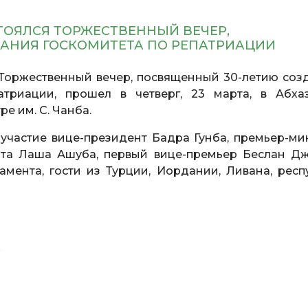
ТОЯЛСЯ ТОРЖЕСТВЕННЫЙ ВЕЧЕР,
ДАНИЯ ГОСКОМИТЕТА ПО РЕПАТРИАЦИИ
 Торжественный вечер, посвященный 30-летию соз
атриации, прошел в четверг, 23 марта, в Абха
е им. С. Чанба.
частие вице-президент Бадра Гунба, премьер-ми
нта Лаша Ашуба, первый вице-премьер Беслан Дж
амента, гости из Турции, Иордании, Ливана, респ
А