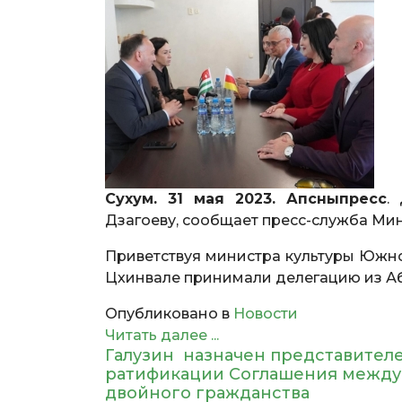
Сухум. 31 мая 2023. Апсныпресс
.
Дзагоеву, сообщает пресс-служба Мин
Приветствуя министра культуры Южно
Цхинвале принимали делегацию из Абх
Опубликовано в
Новости
Читать далее ...
Галузин назначен представител
ратификации Соглашения между 
двойного гражданства