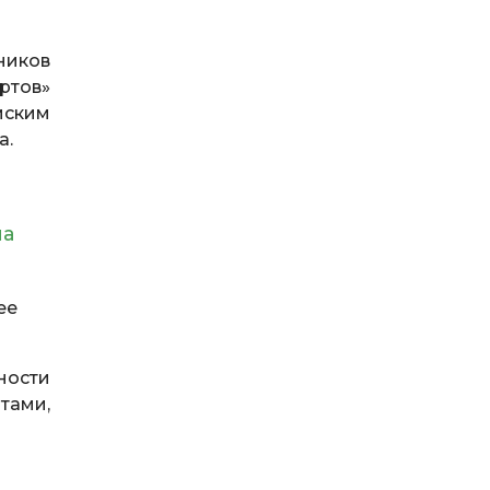
ников
ртов»
мским
а.
на
ее
ности
тами,