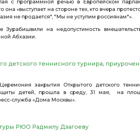
пая с программной речью в Европейском парла
 она «выступает на стороне тех, кто вчера протест
азия не продается", "Мы не уступим россиянам"».
 Зурабишвили на недопустимость вмешательст
нной Абхазии.
о детского теннисного турнира, приуроче
еремония закрытия Открытого детского тенни
ащиты детей, прошла в среду, 31 мая, на пло
ресс-служба «Дома Москвы».
ьтуры РЮО Радмилу Дзагоеву