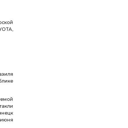
рской
YOTA,
азиля
блике
уемой
такли
узнецк
5 июня