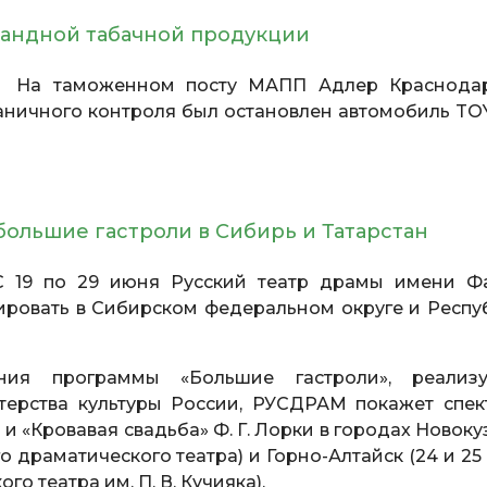
бандной табачной продукции
. На таможенном посту МАПП Адлер Краснода
аничного контроля был остановлен автомобиль TO
ольшие гастроли в Сибирь и Татарстан
С 19 по 29 июня Русский театр драмы имени Ф
ировать в Сибирском федеральном округе и Респу
ния программы «Большие гастроли», реализ
ерства культуры России, РУСДРАМ покажет спек
 и «Кровавая свадьба» Ф. Г. Лорки в городах Новок
о драматического театра) и Горно-Алтайск (24 и 2
о театра им. П. В. Кучияка).