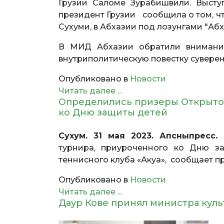
Грузии Саломе Зурабишвили. Высту
президент Грузии сообщила о том, что
Сухуми, в Абхазии под лозунгами "Абх
В МИД Абхазии обратили внимание
внутриполитическую повестку сувере
Опубликовано в
Новости
Читать далее ...
Определились призеры Открытог
ко Дню защиты детей
Сухум. 31 мая 2023. Апсныпресс.
Ц
турнира, приуроченного ко Дню з
теннисного клуба «Акуа», сообщает п
Опубликовано в
Новости
Читать далее ...
Даур Кове принял министра кул