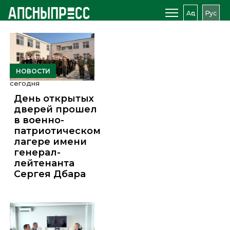
Аԥс
Рус
НОВОСТИ
сегодня
День открытых
дверей прошел
в военно-
патриотическом
лагере имени
генерал-
лейтенанта
Сергея Дбара