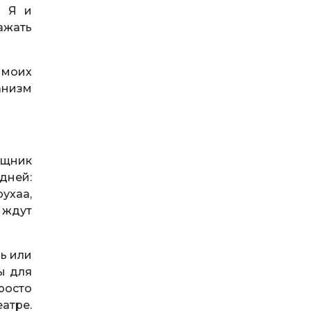
. Я и
ажать
 моих
анизм
ощник
дней:
ухаа,
 ждут
ль или
ы для
росто
атре.