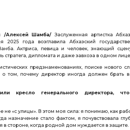
сс /Алексей Шамба/
Заслуженная артистка Абха
 2025 года возглавила Абхазский государств
анба. Актриса, певица и человек, знающий сцен
ль стратега, дипломата и даже завхоза в одном лице
стических предзнаменованиях, поиске нового сл
и о том, почему директор иногда должен брать в
или кресло генерального директора, чт
е не «с улицы». В этом моя сила: я понимаю, как ра
гда назначение стало фактом, я почувствовала глу
ся в стороне, когда родной дом нуждается в защите.