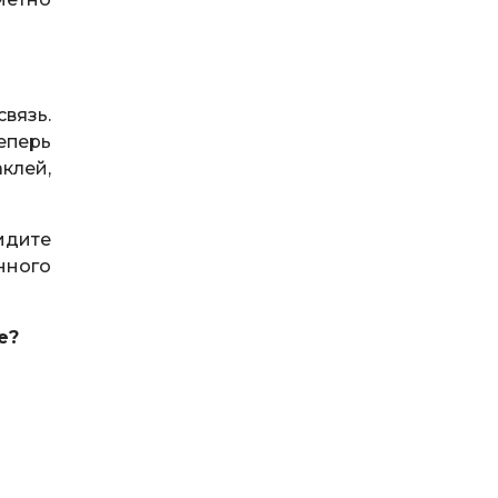
вязь.
теперь
клей,
ридите
нного
е?