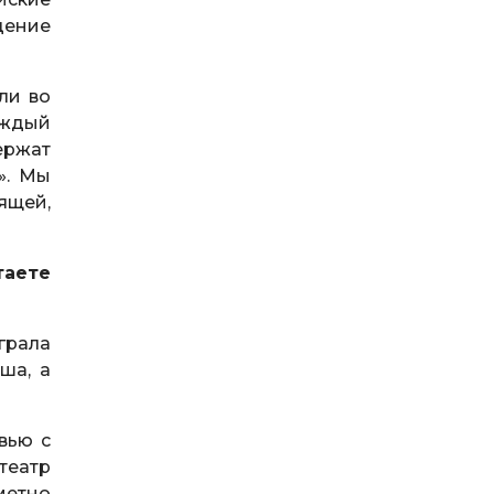
дение
ли во
аждый
ержат
». Мы
ящей,
таете
грала
ша, а
вью с
театр
метно