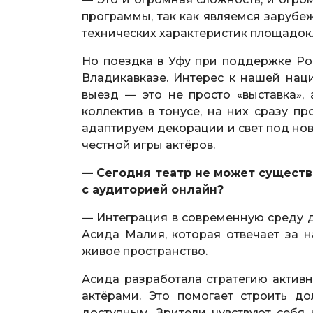
программы, так как являемся зарубе
технических характеристик площадок
Но поездка в Уфу при поддержке Рос
Владикавказе. Интерес к нашей нац
выезд — это не просто «выставка», 
коллектив в тонусе, на них сразу п
адаптируем декорации и свет под нов
честной игры актёров.
— Сегодня театр не может существ
с аудиторией онлайн?
— Интеграция в современную среду д
Асида Малия, которая отвечает за н
живое пространство.
Асида разработала стратегию активн
актёрами. Это помогает строить д
доступным. Зрители чувствуют себя