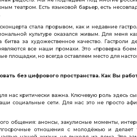
жным театром. Есть языковой барьер, есть несовпа
.
концерта стала прорывом, как и недавние гастро
иональной культуре оказался живым. Для меня к
а битва за художественное качество. Гастроли д
роявляются все наши промахи. Это «проверка боем
ые площадки, но всегда оставляем место для насто
овать без цифрового пространства. Как Вы рабо
ля нас критически важна. Ключевую роль здесь сы
аши социальные сети. Для нас это не просто афи
ого общения: анонсы, закулисные моменты, интер
олгосрочные отношения с молодёжью и делает 
 частью нашей жизни, не выходя из дома. Это за