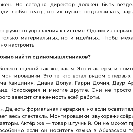
ажен. Но сегодня директор должен быть везде
юди любят театр, но их нужно подталкивать, зар
от ручного управления к системе. Одним из первых
 только материальных, но и идейных. Чтобы мех
но настроить.
Сложно найти единомышленников?
болеют сценой так же, как я. Это и актёры, и пом
 монтировщики. Это те, кто встал рядом с первых 
ма Квициния, Диана Допуа, Гарри Дочия, Даур Ар
аид Кокоскерия и многие другие. Они не просто
орого зависит слаженность всей работы.
х». Да, есть формальная иерархия, но если осветите
ает весь спектакль. Монтировщики, звукорежиссёр
оавторы. Актёр же — товар штучный. Он не может п
особенно если он носитель языка в Абхазском те