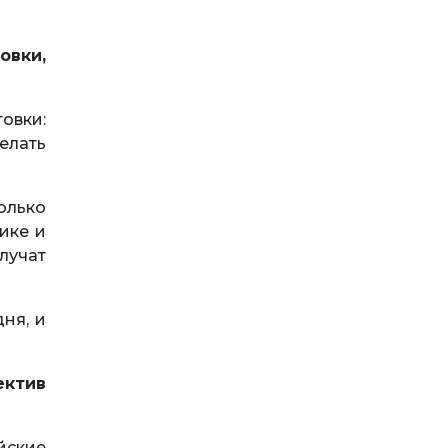
овки,
товки:
елать
олько
ике и
лучат
ня, и
ектив
йские