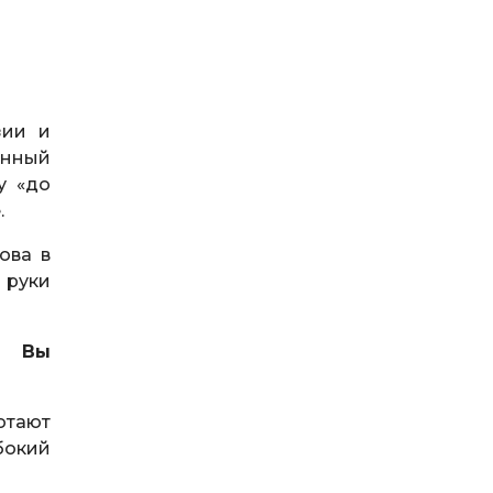
зии и
енный
у «до
.
ова в
 руки
о Вы
ботают
бокий