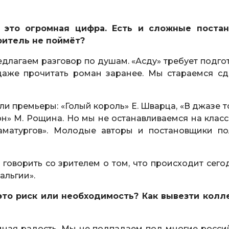
 это огромная цифра. Есть и сложные постан
зритель не поймёт?
едлагаем разговор по душам. «Асду» требует подго
даже прочитать роман заранее. Мы стараемся сд
и премьеры: «Голый король» Е. Шварца, «В джазе т
он» М. Рощина. Но мы не останавливаемся на класс
аматургов». Молодые авторы и постановщики по
говорить со зрителем о том, что происходит сегод
альгии».
это риск или необходимость? Как вывезти колл
мная радость. Мы не подпадаем под многие росси