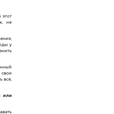
 этот
к, не
ения,
оды у
енить
енный
 свои
ь всё,
я или
авать