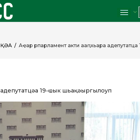
ҚӘА
Аҿар рпарламент актәи ааԥхьара адепутатцәа
а адепутатцәа 19-ҩык шьақәыргылоуп