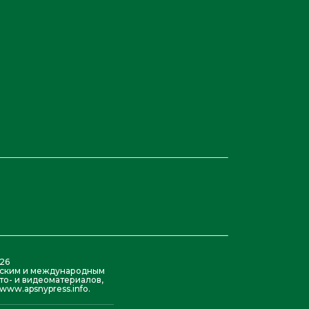
26
азским и международным
то- и видеоматериалов,
ww.apsnypress.info.