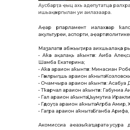
Аусбарҭа ҿыц ахь адепутатцәа ралхр
ишьақәыргылан уи аилазаара.
Аҿар рпарламент иалахәхар ҟало
акультуреи, аспорти, аҿартә политик
Маӡалатәи абжьыҭира аихшьалақәа ры
• Аҟәа ақалақь аҟынтәи: Аиба Алеқ
Шамба Екатерина;
• Аҟәа араион аҟынтәи: Минасиан Робе
• Гәылрыԥшь араион аҟнытә: Козловск
• Очамчыра араион аҟынтәи: Асабуа Д
• Тҟәарчал араион аҟынтәи: Габуниа А
• Гал араион аҟынтә: Џьумутиа Иракл
• Гәдоуҭа араион аҟнытә: Агрба Амир,
• Гагра араион аҟнытә: Бганба Арифа,
Акомиссиа аҽазыҟаҵаратә усура 