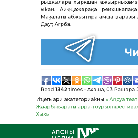
рыдкылара хыркәшан ажьырныҳәамза
ыҟан. Аиҿцәажәарақәа реихшьалақ
Маӡалатәи абжьыҭира амҩаԥгаразы з
Дауҭ Агрба.
Read
1342
times
- Ахаша, 03 Рашәара 
Иҵегь ари акатегориаҟны
« Аԥсуа те
Жәларбжьаратәи арра-ҭоурыхтә фестиваль
Хыхь