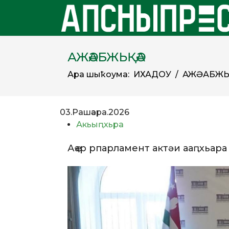
АЖӘАБЖЬҚӘА
Ара шәыҟоума:
ИХАДОУ
АЖӘАБЖЬ
03.Рашәара.2026
Акьыԥхьра
Аҿар рпарламент актәи ааԥхьар