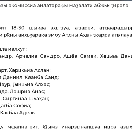
азы акомиссиа аилатәараҿы маӡалатәи абжьыҭирала
ит 18-30 шықәса зхыҵуа, аҵареи, аҭҵаарадырр
еи рҟны аихьӡарақәа змоу Аԥсны Аҳәынҭқарра атәылауа
ла иалхуп:
сандр, Арҷелиа Сандро, Ашәба Самеи, Хәаџьаа Дан
рт, Хәарцкьиа Аслан;
и Даниил, Ҟәланба Саид;
аур, Ӷәынџьиа Алхас;
ида, Лашәриа Анас;
и, Сиргинаа Шьаҳан;
 Ҳагба Софиа;
 Какәбаа Адель.
ду мҩаԥнагеит. Ҩымз инарзынаԥшуа ицоз азыҳә