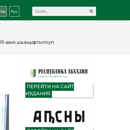
Soektog...
Аԥс
Рус
 19-ҩык шьақәыргылоуп
ПЕРЕЙТИ НА САЙТ
ИЗДАНИЯ