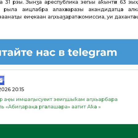
 31 рзы. Зынӡа ареспублика зегьы аҟынтәи 63 зыҳ
әа рыла аицлабра алахәхаразы акандидатцәа алк
аанаҵы еиҿкаан аԥхьаӡаратә комиссиа, уи дахантә
2026 20:15
атр аҿы имҩаԥысуеит зеиԥшыҟам аԥхьарбара
 «Абиԥарақәа ргәалашәара» аатит Аҟәа »