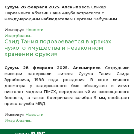
Сухум. 28 февраля 2025. Апсныпресс.
Спикер
Парламента Абхазии Лаша Ашуба встретился с
международным наблюдателем Сергеем Бабуриным.
Икьыԥхьуп
Новости
Инарҭбааны...
Саид Тания подозревается в кражах
чужого имущества и незаконном
хранении оружия
Сухум. 28 февраля 2025. Апсныпресс
. Сотрудники
милиции задержали жителя Сухума Тания Саида
Зурабовича, 1998 года рождения. В ходе личного
досмотра у задержанного был обнаружен и изъят
пистолет модели ПМСХ, переделанный из охолощенного
боевого, а также боеприпасы калибра 9 мм, сообщает
пресс-служба МВД.
Икьыԥхьуп
Новости
Инарҭбааны...