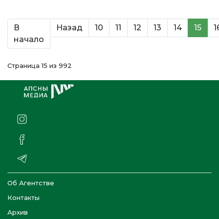
В
Назад
10
11
12
13
14
15
1
начало
Страница 15 из 992
Об Агентстве
Контакты
Архив