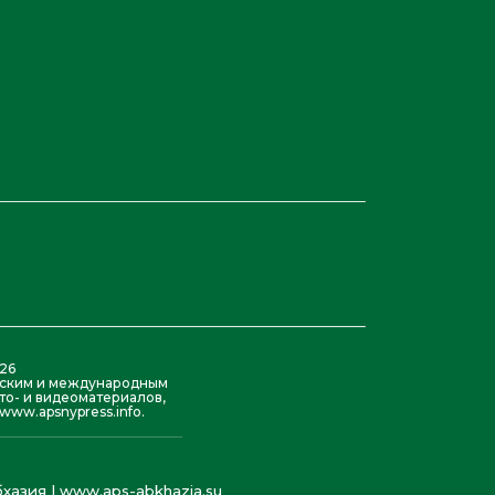
26
азским и международным
то- и видеоматериалов,
ww.apsnypress.info.
хазия | www.aps-abkhazia.su