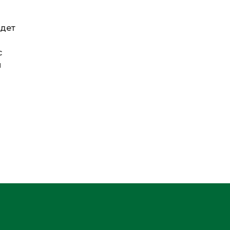
дет
с
й