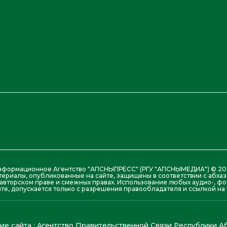
нформационное Агентство "АПСНЫПРЕСС" (РГУ "АПСНЫМЕДИА") © 20
териалы, опубликованные на сайте, защищены в соответствии с абх
авторском праве и смежных правах. Использование любых аудио-, фо
те, допускается только с разрешения правообладателя и ссылкой на w
е сайта : Агентство Правительственной Связи Республики Аб