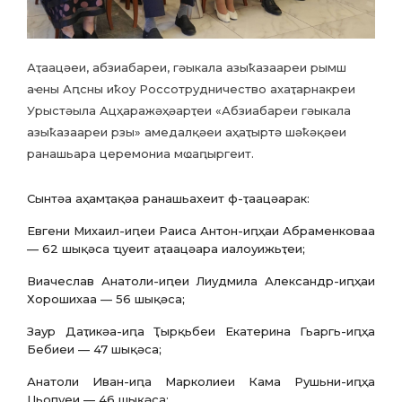
Аҭаацәеи, абзиабареи, гәыкала азыҟазаареи рымш
аҽны Аԥсны иҟоу Россотрудничество ахаҭарнакреи
Урыстәыла Ацҳаражәҳәарҭеи «Абзиабареи гәыкала
азыҟазаареи рзы» амедалқәеи аҳаҭыртә шәҟәқәеи
ранашьара церемониа мҩаԥыргеит.
Сынтәа аҳамҭақәа ранашьахеит ф-ҭаацәарак:
Евгени Михаил-иԥеи Раиса Антон-иԥҳаи Абраменковаа
— 62 шықәса ҵуеит аҭаацәара иалоуижьҭеи;
Виачеслав Анатоли-иԥеи Лиудмила Александр-иԥҳаи
Хорошихаа — 56 шықәса;
Заур Даҭикәа-иԥа Ҭырқьбеи Екатерина Гьаргь-иԥҳа
Бебиеи — 47 шықәса;
Анатоли Иван-иԥа Марколиеи Кама Рушьни-иԥҳа
Џьопуеи — 46 шықәса;