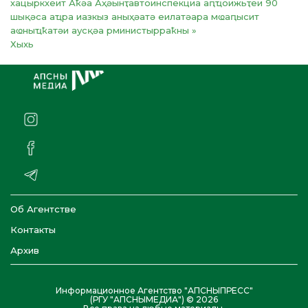
хацыркхеит Аҟәа
Аҳәынҭавтоинспекциа аԥҵоижьҭеи 90
шықәса аҵра иазкыз аныҳәатә еилатәара мҩаԥысит
аҩныҵҟатәи аусқәа рминистырраҟны »
Хыхь
Об Агентстве
Контакты
Архив
Информационное Агентство "АПСНЫПРЕСС"
(РГУ "АПСНЫМЕДИА") © 2026