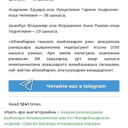
Андраник Едуард-иԥа Иумуклиани Гарине Андроник-
иԥҳа Чепниани — 38 шықәса;
Џьамбул Владимир-иԥа Жорданиеи Анна Размик-иԥҳа
Гиурегиани— 29 шықәса.
«Абзиабареи гәыкала азыҟазаареи рзы» амедалқәа
ранашьара ацеремониа мҩаԥысуеит Аԥсны 2010
шықәса раахыс. Ари аамҭа иалагӡаны аҳамҭақәа
ранашьан 68 ҭаацәараа, урҭ акыр шықәса
инеиԥынкыланы аҭаацәаратә еизыҟазаашьа ӷәӷәақәеи,
наҟ-ааҟтәи абзиабареи, апатуқәҵареи еиқәдырхоит.
Read
1241
times
Иҵегь ари акатегориаҟны
« Ахацәа ркомандақәа
рыбжьара амҵәышәымпыл азы XVI Жәларбжьаратәи
атурнир «Сергеи Багаԥшь игәалашәара Ахраҿа»