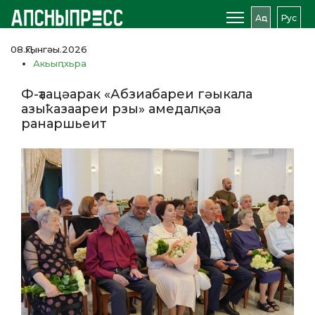
Аԥс
Рус
08.Ԥхынгәы.2026
Акьыԥхьра
Ф-ҭаацәарак «Абзиабареи гәыкала
азыҟазаареи рзы» амедалқәа
ранаршьеит