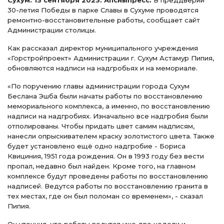
Сухум. 13 сентября 2023. Апсныпресс.
В преддверии
30-летия Победы в парке Славы в Сухуме проводятся
ремонтно-восстановительные работы, сообщает сайт
Администрации столицы.
Как рассказал директор муниципального учреждения
«Горстройпроект» Администрации г. Сухум Астамур Пипия,
обновляются надписи на надгробьях и на мемориале.
«По поручению главы администрации города Сухум
Беслана Эшба были начаты работы по восстановлению
мемориального комплекса, а именно, по восстановлению
надписи на надгробиях. Изначально все надгробия были
отполированы. Чтобы придать цвет самим надписям,
нанесли опрыскивателем краску золотистого цвета. Также
будет установлено ещё одно надгробие - Бориса
Квициния, 1951 года рождения. Он в 1993 году без вести
пропал, недавно был найден. Кроме того, на главном
комплексе будут проведены работы по восстановлению
надписей. Ведутся работы по восстановлению гранита в
тех местах, где он был поломан со временем», - сказал
Пипия.