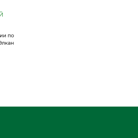
Й
сии по
Элкан