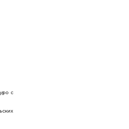
уро с
ьских