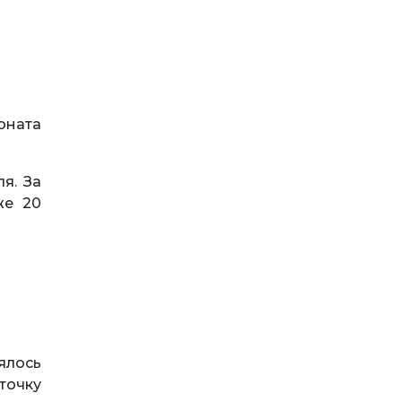
оната
я. За
же 20
ялось
точку