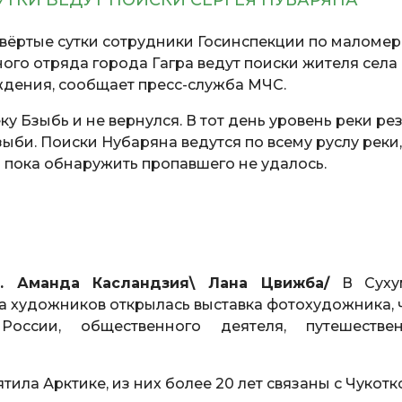
УТКИ ВЕДУТ ПОИСКИ СЕРГЕЯ НУБАРЯНА
вёртые сутки сотрудники Госинспекции по маломе
го отряда города Гагра ведут поиски жителя села
ждения, сообщает пресс-служба МЧС.
у Бзыбь и не вернулся. В тот день уровень реки ре
ыби. Поиски Нубаряна ведутся по всему руслу реки,
 пока обнаружить пропавшего не удалось.
с. Аманда Касландзия\ Лана Цвижба/
В Сухум
 художников открылась выставка фотохудожника, 
оссии, общественного деятеля, путешествен
ила Арктике, из них более 20 лет связаны с Чукотк