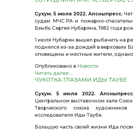
СОТРУДНИКИ МЧС ЧЕТВЕРТЫЕ С
Сухум. 5 июля 2022. Апсныпресс.
Чет
судам МЧС РА и пожарно-спасательно
Бзыбь Сергея Нубаряна, 1982 года ро
1 июля Нубарян вышел рыбачить на рек
поднялся из-за дождей в верховьях Бз
оповещены и местные жители, однако
Опубликовано в
Новости
Читать далее ...
ЧУКОТКА ГЛАЗАМИ ИДЫ ТАУБЕ
Сухум. 5 июля 2022. Апсныпрес
Центральном выставочном зале Союза
Творческого союза художников Р
исследователя Иды Таубе.
Большую часть своей жизни Ида посвят