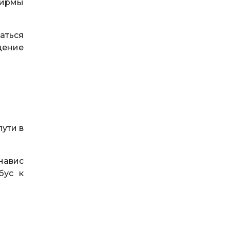
ирмы
аться
щение
пути в
навис
бус к