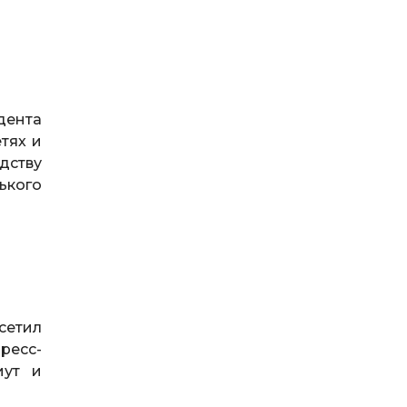
дента
тях и
дству
ького
сетил
ресс-
иут и