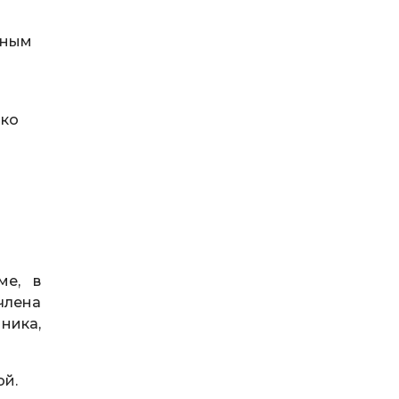
рным
зко
е, в
члена
ника,
ой.