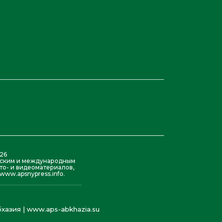
26
азским и международным
то- и видеоматериалов,
ww.apsnypress.info.
хазия | www.aps-abkhazia.su