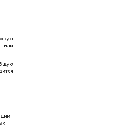
ежную
. или
общую
дится
тиции
ых