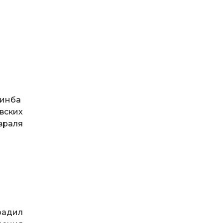
зинба
вских
враля
радил