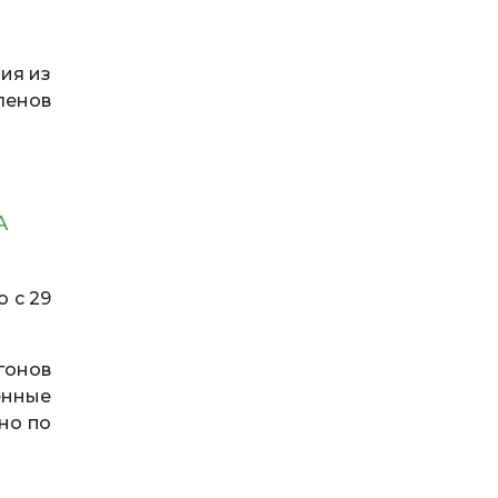
ия из
ленов
А
 с 29
гонов
енные
но по