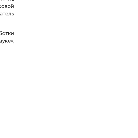
ковой
атель
ботки
уке»,