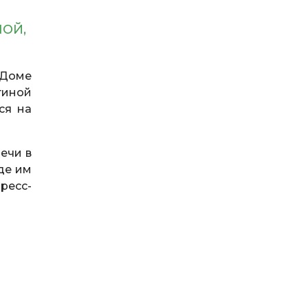
ШОЙ,
 Доме
тиной
ся на
ечи в
де им
ресс-