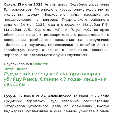
Сухум. 13 июня 2023. Апсныпресс.
Судебное управление
Генпрокуратуры РА внесло в кассационную коллегию по
уголовным делам Верховного суда кассационное
представление на приговор Ткуарчалского районного
суда от 24 мая 2023 года в отношении Миквабия Р.Б.,
Миквабия А.Б., Сар-оглы А.Р., и Гогуа М.С., которые
обвинялись органом предварительного расследования в
совершении разбойного нападения на сотрудников
больницы г. Ткуарчал, перевозивших в декабре 2018 г.
заработную плату, а также в незаконном хранении,
перевозке огнестрельного оружия группой лиц.
Опубликовано в
Новости
Читать далее ...
Сухумский городской суд приговорил
убийцу Раисы Оганян к 9 годам лишения
свободы
Сухум. 13 июня 2023. Апсныпресс
. 12 июня 2023 года
Сухумский городской суд завершил рассмотрение
материалов уголовного дела по обвинению Джопуа
Хаджарата Руслановича в умышленном убийстве Оганян