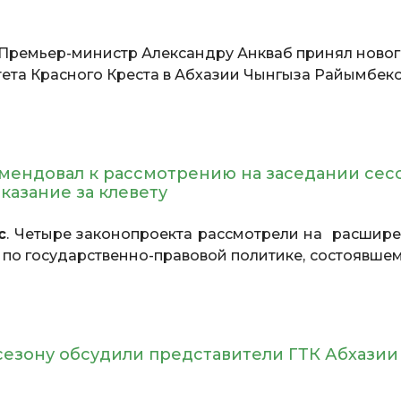
 Премьер-министр Александру Анкваб принял ново
та Красного Креста в Абхазии Чынгыза Райымбеко
мендовал к рассмотрению на заседании сес
азание за клевету
с
. Четыре законопроекта рассмотрели на расшир
по государственно-правовой политике, состоявшем
езону обсудили представители ГТК Абхазии