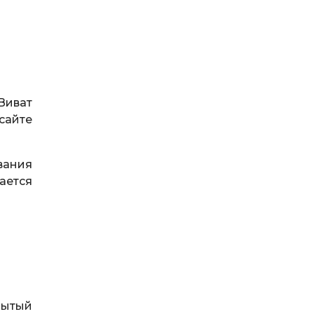
Виват
сайте
вания
ается
рытый