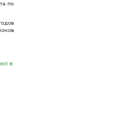
та по
годов
йонов
ел в