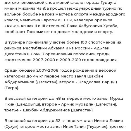
детско-юношеской спортивной школе города Гудаута
имени Михаила Чачба прошел международный турнир по
вольной борьбе на приз мастера спорта международного
класса, чемпиона Европы и СССР, кавалера орденов
«Ахьдз-Апша» II и III степеней Раша Хабуговича Хутаба,
сообщает Госкомитет по делам молодежи и спорту.
В турнире принимали участие более 100 спортсменов из
районов Республики Абхазия и из России - Адыгеи,
Дагестана и Сочи. Соревнования проходили среди
спортсменов 2007-2008 и 2009-2010 годов рождения.
Среди юношей 2007-2008 годов рождения в весовой
категории до 44 кг первое место занял Шахбан
Абдурахманов (Дагестан), второе - Владислав Барциц
(Гагра).
В весовой категории до 48 кг первое место занял Мурад
Пкин (Цандрыпш), второе - Армик Мурадян (Дагестан),
третье - Шахбан Абдурахманов (Дагестан).
В весовой категории до 52 кг первым стал Никита Лежия
(Сухум), второе место занял Инал Тания (Ткуарчал), третье -