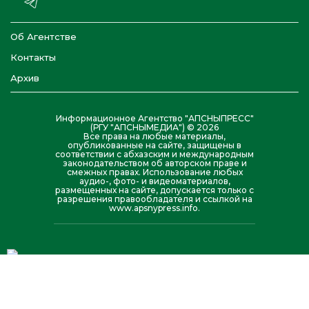
Об Агентстве
Контакты
Архив
Информационное Агентство "АПСНЫПРЕСС"
(РГУ "АПСНЫМЕДИА") © 2026
Все права на любые материалы,
опубликованные на сайте, защищены в
соответствии с абхазским и международным
законодательством об авторском праве и
смежных правах. Использование любых
аудио-, фото- и видеоматериалов,
размещенных на сайте, допускается только с
разрешения правообладателя и ссылкой на
www.apsnypress.info.
Создание и обслуживание сайта : Агентство
Правительственной Связи Республики Абхазия |
www.aps-abkhazia.su