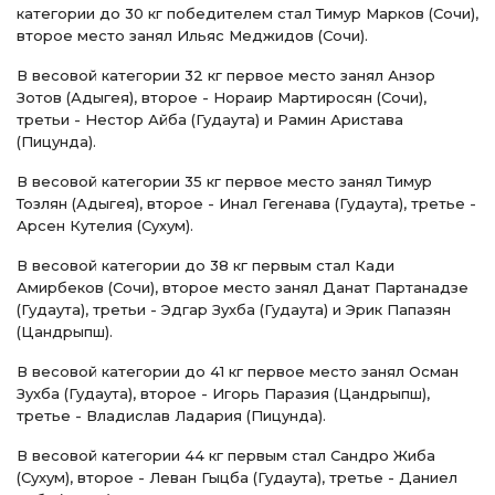
категории до 30 кг победителем стал Тимур Марков (Сочи),
второе место занял Ильяс Меджидов (Сочи).
В весовой категории 32 кг первое место занял Анзор
Зотов (Адыгея), второе - Нораир Мартиросян (Сочи),
третьи - Нестор Айба (Гудаута) и Рамин Аристава
(Пицунда).
В весовой категории 35 кг первое место занял Тимур
Тозлян (Адыгея), второе - Инал Гегенава (Гудаута), третье -
Арсен Кутелия (Сухум).
В весовой категории до 38 кг первым стал Кади
Амирбеков (Сочи), второе место занял Данат Партанадзе
(Гудаута), третьи - Эдгар Зухба (Гудаута) и Эрик Папазян
(Цандрыпш).
В весовой категории до 41 кг первое место занял Осман
Зухба (Гудаута), второе - Игорь Паразия (Цандрыпш),
третье - Владислав Ладария (Пицунда).
В весовой категории 44 кг первым стал Сандро Жиба
(Сухум), второе - Леван Гыцба (Гудаута), третье - Даниел