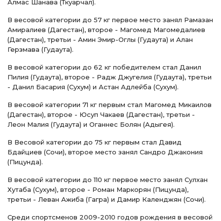
Алмас Шанава (Ткуарчал).
В весовой категории до 57 кг первое место занял Рамазан
Амиралиев (Дагестан), второе - Магомед Магомедалиев
(Дагестан), третьи - Амин Эмир-Оглы (Гудаута) и Алан
Герзмава (Гудаута).
В весовой категории до 62 кг победителем стал Данил
Пилия (Гудаута), второе - Радж Джугелия (Гудаута), третьи
- Данил Басария (Сухум) и Астан Адлейба (Сухум).
В весовой категории 71 кг первым стал Магомед Микаилов
(Дагестан), второе - Юсуп Чакаев (Дагестан), третьи -
Леон Малия (Гудаута) и Оганнес Болян (Адыгея).
В Весовой категории до 75 кг первым стал Давид
Бдайциев (Сочи), второе место занял Сандро Джакония
(Пицунда).
В весовой категории до 110 кг первое место занял Сулхан
Хутаба (Сухум), второе - Роман Маркорян (Пицунда),
третьи - Леван Ажиба (Гагра) и Дамир Календжян (Сочи).
Среди спортсменов 2009-2010 годов рождения в весовой