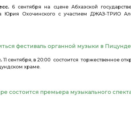
сс.
6 сентября на сцене Абхазской государств
а Юрия Охочинского с участием ДЖАЗ-ТРИО Ал
диться фестиваль органной музыки в Пицунде
.
11 сентября, в 20:00 состоится торжественное от
ицундском храме.
тре состоится премьера музыкального спект