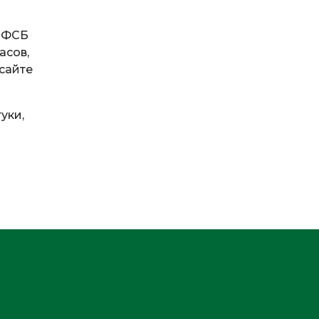
 ФСБ
асов,
 сайте
уки,