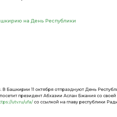
 Башкирию на День Республики
с
. В Башкирии 11 октября отпразднуют День Республ
н посетит президент Абхазии Аслан Бжания со своей
ttps://utv.ru/ufa/
со ссылкой на главу республики Рад