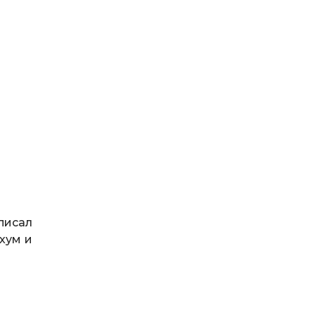
писал
хум и