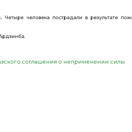
с.
Четыре человека пострадали в результате пож
.
 Ардзинба.
азского соглашения о неприменении силы