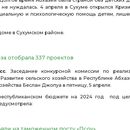
Долгое время Абхазия была страной без детских д
их не нуждалась. 4 апреля в Сухуме открылся Криз
социальную и психологическую помощь детям, лиш
оме в Сухумском районе.
а отобрала 337 проектов
сс
. Заседание конкурсной комиссии по реали
азвитие сельского хозяйства в Республике Абхаз
озяйства Беслан Джопуа в пятницу, 5 апреля.
 республиканском бюджете на 2024 год под це
едусмотрела:
ъяли на таможенном посту «Псоу»