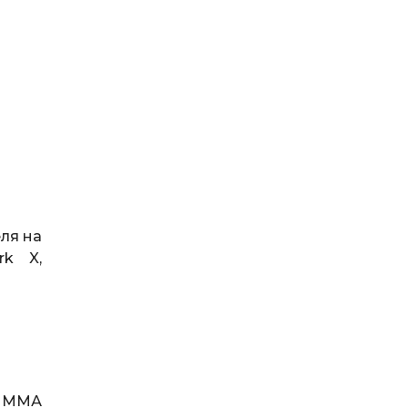
ля на
rk X,
а ММА