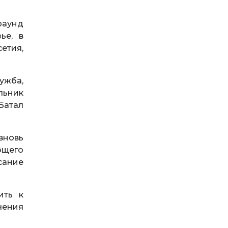
раунд
ье, в
етия,
ужба,
ьник
Батал
вновь
ющего
сание
ить к
ения