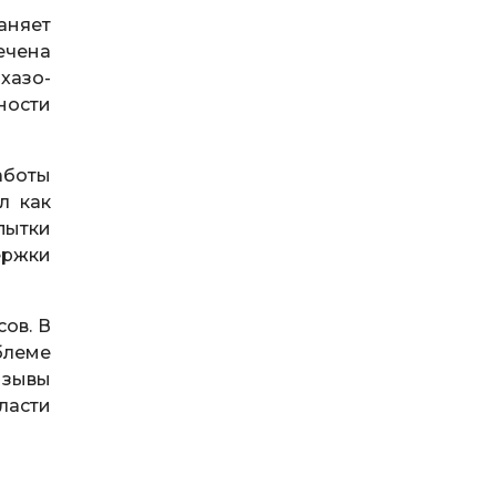
аняет
ечена
хазо-
ности
аботы
л как
пытки
ержки
ов. В
блеме
изывы
ласти