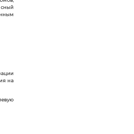
омов,
исный
енным
зации
ия на
левую