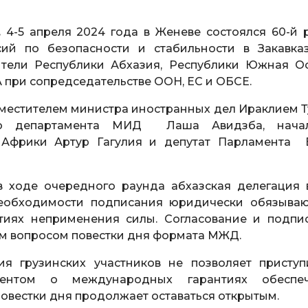
.
4-5 апреля 2024 года в Женеве состоялся 60-й 
й по безопасности и стабильности в Закавказ
ители Республики Абхазия, Республики Южная Ос
 при сопредседательстве ООН, ЕС и ОБСЕ.
заместителем министра иностранных дел Ираклием Т
го департамента МИД Лаша Авидзба, начал
 Африки Артур Гагулия и депутат Парламента 
в ходе очередного раунда абхазская делегация 
необходимости подписания юридически обязыва
иях неприменения силы. Согласование и подпи
ым вопросом повестки дня формата МЖД.
ия грузинских участников не позволяет приступ
ентом о международных гарантиях обеспеч
повестки дня продолжает оставаться открытым.