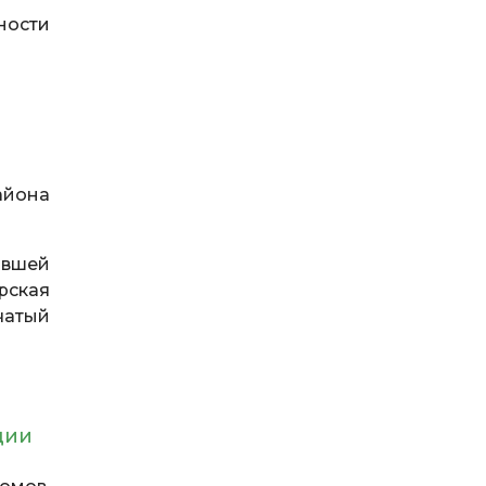
ности
айона
ывшей
рская
чатый
ции