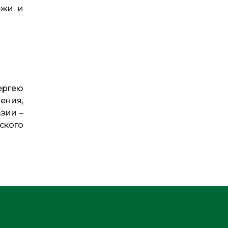
ежи и
ергею
ения,
зии –
ского