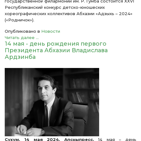
государственной филармонии им. Р. Гумба состоится XXVI
Республиканский конкурс детско-юношеских
хореографических коллективов Абхазии «Адзыхь – 2024»
(«Родничок»).
Опубликовано в
Новости
Читать далее ...
14 мая - день рождения первого
Президента Абхазии Владислава
Ардзинба
Сухум. 14 мая 2024. Апсныпресс.
14 мая – день