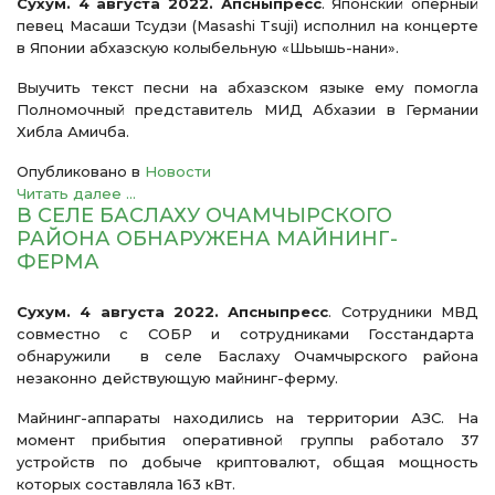
Сухум. 4 августа 2022. Апсныпресс
. Японский оперный
певец Масаши Тсудзи (Masashi Tsuji) исполнил на концерте
в Японии абхазскую колыбельную «Шьышь-нани».
Выучить текст песни на абхазском языке ему помогла
Полномочный представитель МИД Абхазии в Германии
Хибла Амичба.
Опубликовано в
Новости
Читать далее ...
В СЕЛЕ БАСЛАХУ ОЧАМЧЫРСКОГО
РАЙОНА ОБНАРУЖЕНА МАЙНИНГ-
ФЕРМА
Сухум. 4 августа 2022. Апсныпресс
. Сотрудники МВД
совместно с СОБР и сотрудниками Госстандарта
обнаружили в селе Баслаху Очамчырского района
незаконно действующую майнинг-ферму.
Майнинг-аппараты находились на территории АЗС. На
момент прибытия оперативной группы работало 37
устройств по добыче криптовалют, общая мощность
которых составляла 163 кВт.