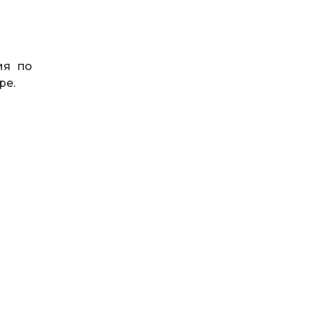
ия по
ре.