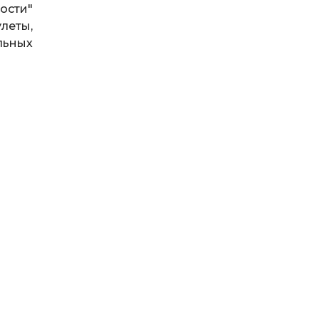
ости"
леты,
льных