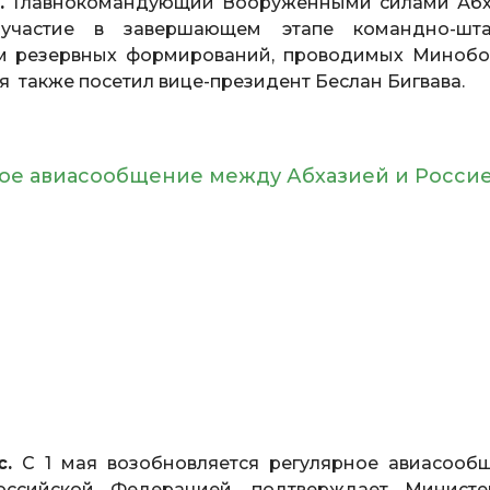
с.
Главнокомандующий Вооружёнными силами Абх
участие в завершающем этапе командно-шт
ем резервных формирований, проводимых Миноб
 также посетил вице-президент Беслан Бигвава.
рное авиасообщение между Абхазией и Росси
с.
С 1 мая возобновляется регулярное авиасооб
ссийской Федерацией, подтверждает Министе