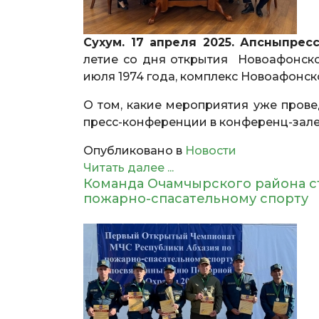
Сухум. 17 апреля 2025. Апсныпресс
летие со дня открытия Новоафонской
июля 1974 года, комплекс Новоафонс
О том, какие мероприятия уже прове
пресс-конференции в конференц-зал
Опубликовано в
Новости
Читать далее ...
Команда Очамчырского района с
пожарно-спасательному спорту