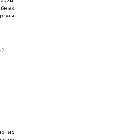
азии,
абных
ороны
ей
щение
рство