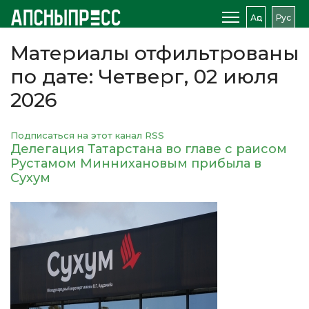
Аԥс
Рус
Материалы отфильтрованы
по дате: Четверг, 02 июля
2026
Подписаться на этот канал RSS
Делегация Татарстана во главе с раисом
Рустамом Миннихановым прибыла в
Сухум