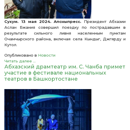
Сухум. 13 мая 2024. Апсныпресс.
Президент Абхазии
Аслан Бжания совершил поездку по пострадавшим в
результате сильного ливня населенным пунктам
Очамчырского района, включая села Кындыг, Джгярду и
Кутол.
Опубликовано в
Новости
Читать далее ...
Абхазский драмтеатр им. С. Чанба примет
участие в фестивале национальных
театров в Башкортостане