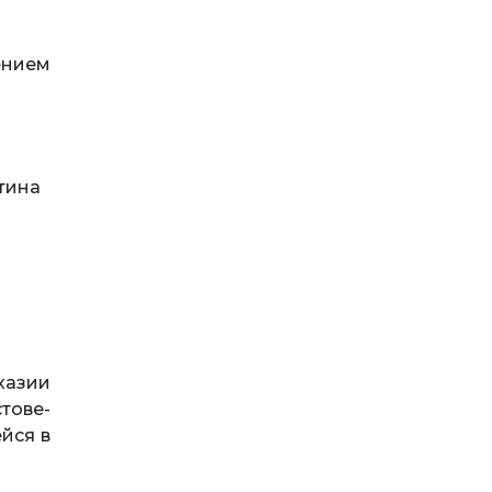
ением
тина
хазии
тове-
йся в