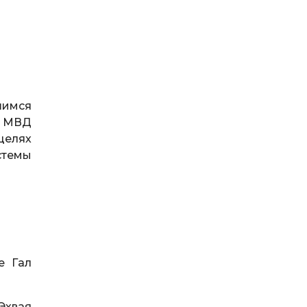
шимся
х МВД
целях
стемы
е Гал
Эхвая