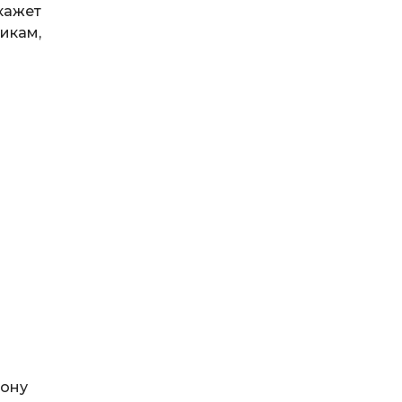
кажет
икам,
Дону