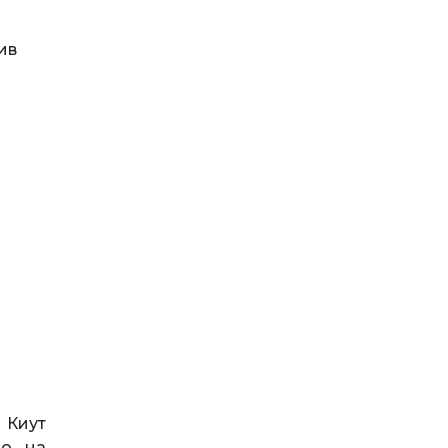
ив
 Киут
но на