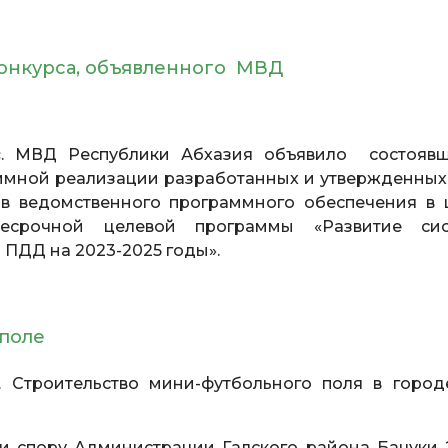
 конкурса, объявленного МВД
с
. МВД Республики Абхазия объявило состояв
раммной реализации разработанных и утвержденны
в ведомственного программного обеспечения в 
несрочной целевой программы «Развитие си
ПДД на 2023-2025 годы».
 поле
. Строительство мини-футбольного поля в город
и спору Администрации Галского района Бачуки 