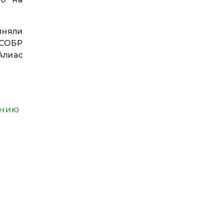
иняли
 СОБР
Алиас
ению