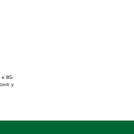
к 85-
юня у