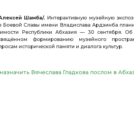
/Алексей Шамба/.
Интерактивную музейную экспо
ее Боевой Славы имени Владислава Ардзинба план
имости Республики Абхазия — 30 сентября. Об
вящённом формированию музейного простран
росам исторической памяти и диалога культур.
назначить Вячеслава Гладкова послом в Абх