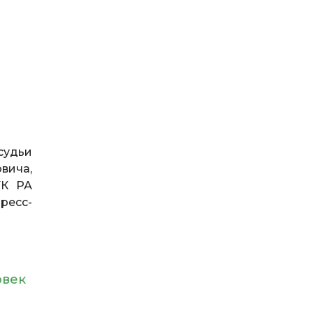
судьи
вича,
УК РА
ресс-
овек