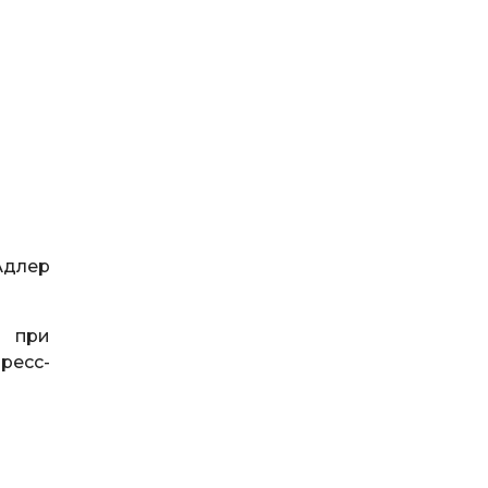
Адлер
к при
ресс-