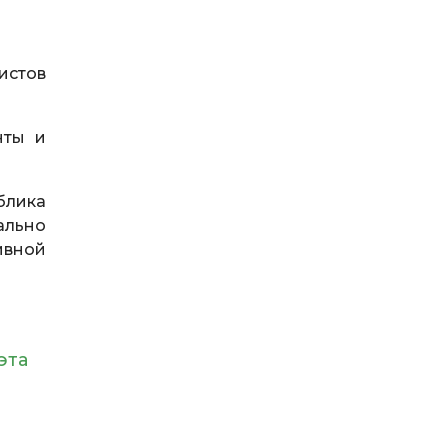
истов
нты и
блика
ально
ивной
эта