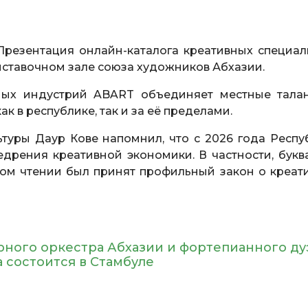
резентация онлайн-каталога креативных специал
ыставочном зале союза художников Абхазии.
вных индустрий ABART объединяет местные тала
к в республике, так и за её пределами.
туры Даур Кове напомнил, что с 2026 года Респу
недрения креативной экономики. В частности, букв
ом чтении был принят профильный закон о креат
рного оркестра Абхазии и фортепианного ду
 состоится в Стамбуле