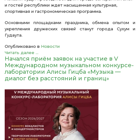
и гостей республики ждет насыщенная культурная,
спортивная и гастрономическая программа.
Основными площадками праздника, обмена опытом и
укрепления дружеских связей станут города Сухум и
Гудаута.
Опубликовано в
Новости
Читать далее ...
Начался приём заявок на участие в V
Международном музыкальном конкурсе-
лаборатории Алисы Гицба «Музыка —
диалог без расстояний и границ»