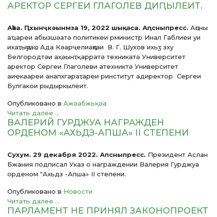
АРЕКТОР СЕРГЕИ ГЛАГОЛЕВ ДИԤЫЛЕИТ.
Аҟәа. Ԥхынҷкәынмза 19, 2022 шықәса. Аԥсныпресс.
Аԥсны
аҵареи абызшәатә политикеи рминистр Инал Габлиеи уи
ихаҭыԥуаҩ Ада Кәарҷелиаԥҳаи В. Г. Шухов ихьӡ зху
Белгородтәи аҳәынҭқарратә техникатә Университет
аректор Сергеи Глаголеви атехниктә Университет
аиҿкаареи анапхгараҭареи ринститут адиректор Сергеи
Булгакои рыдыркылеит.
Опубликовано в
Ажәабжьқәа
Читать далее ...
ВАЛЕРИЙ ГУРДЖУА НАГРАЖДЕН
ОРДЕНОМ «АХЬДЗ-АПША» II СТЕПЕНИ
Сухум. 29 декабря 2022. Апсныпресс.
Президент Аслан
Бжания подписал Указ о награждении Валерия Гурджуа
орденом "Ахьдз -Апша» II степени.
Опубликовано в
Новости
Читать далее ...
ПАРЛАМЕНТ НЕ ПРИНЯЛ ЗАКОНОПРОЕКТ