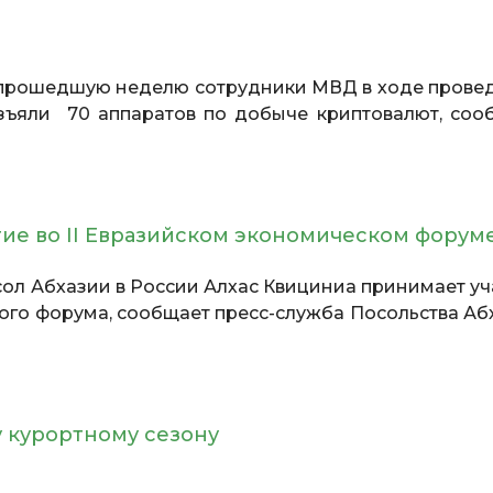
прошедшую неделю сотрудники МВД в ходе прове
зъяли 70 аппаратов по добыче криптовалют, соо
тие во II Евразийском экономическом форум
ол Абхазии в России Алхас Квициниа принимает уч
кого форума, сообщает пресс-служба Посольства Аб
у курортному сезону