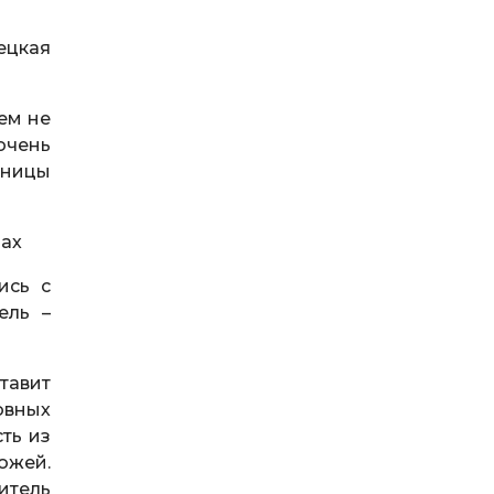
ецкая
ем не
очень
иницы
дах
ись с
ель –
тавит
овных
ть из
ожей.
итель