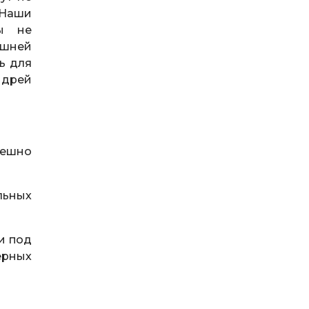
 Наши
мы не
яшней
ь для
ндрей
пешно
льных
и под
ерных