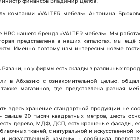
 министр финансов Владимир Делба.
ель компании «VALTER мебель» Антонина Брюхов
е HRC нашего бренда «VALTER мебель». Мы работа
торая представлена в наших каталогах, мы ещё 
кты. Именно поэтому нам интересны новые гост
Рязани, но у фирмы есть склады в различных горо
ли в Абхазию с ознакомительной целью, общал
 также магазинов, где представлена разная меб
ать здесь хранение стандартной продукции не сос
– свыше 20 тысяч квадратных метров, шесть осн
 есть дерево, МДФ, ДСП, есть крашеные фасады, ес
бивочных тканей, с натуральной и искусственной к
и искусственный камень», - сообщила представ