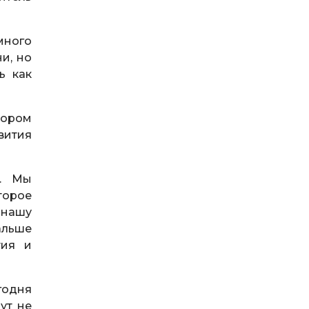
много
ни, но
ь как
тором
вития
я. Мы
торое
 нашу
альше
тия и
годня
ут не