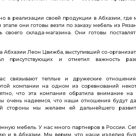
о в реализации своей продукции в Абхазии, где 
 этапе они готовы везти по заказу мебель из Ряза
 своего склада-магазина. Они готовы поставлят
а Абхазии Леон Цвижба, выступивший со-организа
овал присутствующих и отметил важность раз
ас связывают теплые и дружеские отношени
этой компании на одном из соревнований неко
ятно, что эта компания обратила внимание на
 Мы очень надеемся, что наши отношения будут д
оей стороны мы желаем ей дальнейшего разви
нную мебель. У нас много партнеров в России. Се
ю и в Абхазии. Мы верим, что наши изделия буд