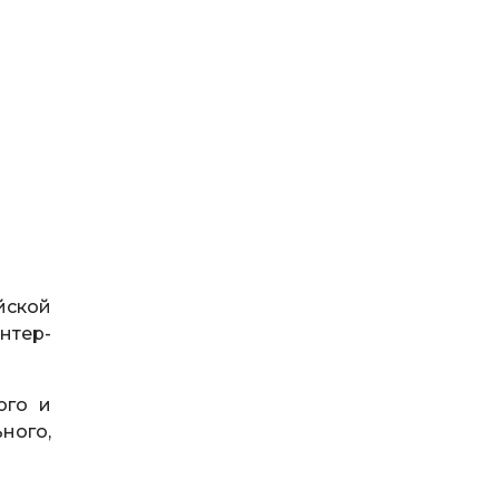
йской
нтер-
ого и
ного,