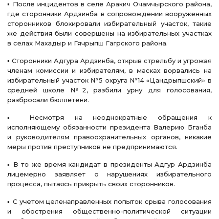
▪️ После инцидентов в селе Аракич Очамчырского района,
где сторонники Ардзинба в сопровождении вооруженных
сторонников блокировали избирательный участок, такие
же действия были совершены на избирательных участках
в селах Махадыр и Гячрыпш Гагрского района.
▪️ Сторонники Адгура Ардзинба, открыв стрельбу и угрожая
членам комиссии и избирателям, в масках ворвались на
избирательный участок №5 округа №14 «Цандрыпшский» в
средней школе №2, разбили урну для голосования,
разбросали бюллетени.
▪️ Несмотря на неоднократные обращения к
исполняющему обязанности президента Валерию Бганба
и руководителям правоохранительных органов, никакие
меры против преступников не предпринимаются.
▪️ В то же время кандидат в президенты Адгур Ардзинба
лицемерно заявляет о нарушениях избирательного
процесса, пытаясь прикрыть своих сторонников.
▪️ С учетом целенаправленных попыток срыва голосования
и обострения общественно-политической ситуации