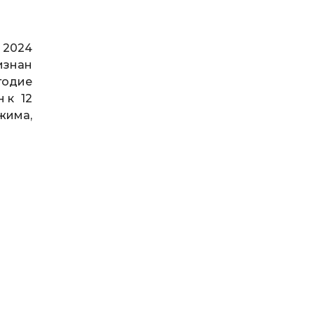
 2024
изнан
годие
н к 12
жима,