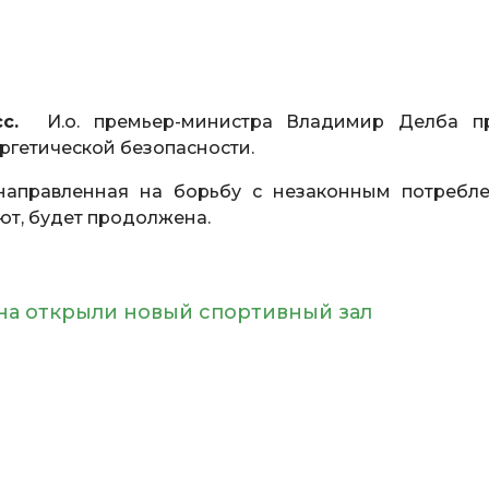
с.
И.о. премьер-министра Владимир Делба п
ргетической безопасности.
 направленная на борьбу с незаконным потребл
ют, будет продолжена.
на открыли новый спортивный зал