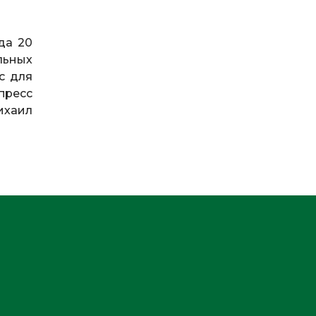
да 20
льных
с для
пресс
ихаил