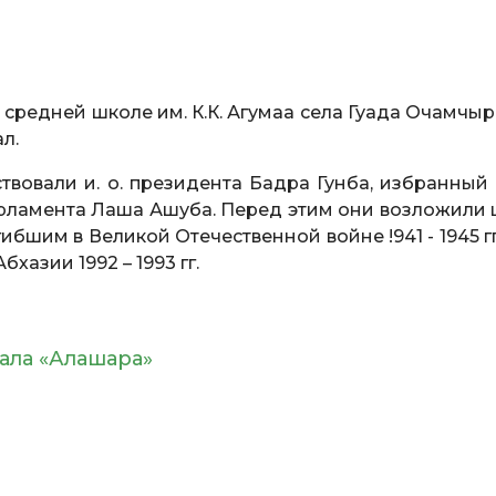
 средней школе им. К.К. Агумаа села Гуада Очамчы
л.
твовали и. о. президента Бадра Гунба, избранный 
арламента Лаша Ашуба. Перед этим они возложили 
бшим в Великой Отечественной войне !941 - 1945 гг
хазии 1992 – 1993 гг.
нала «Алашара»