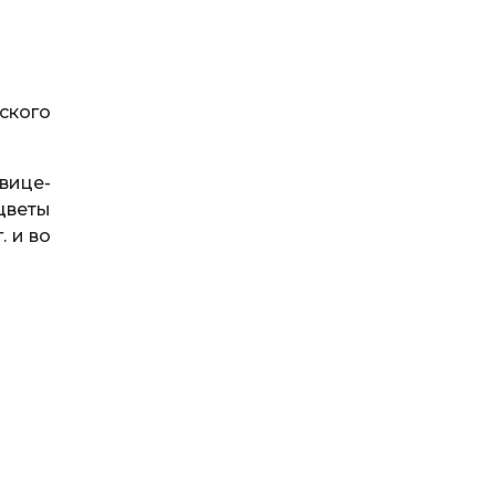
рского
вице-
цветы
. и во