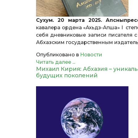
Сухум. 20 марта 2025. Апсныпрес
кавалера ордена «Ахьдз-Апша» I степе
себя дневниковые записи писателя с
Абхазским государственным издатель
Опубликовано в
Новости
Читать далее ...
Михаил Кирия: Абхазия – уникальн
будущих поколений