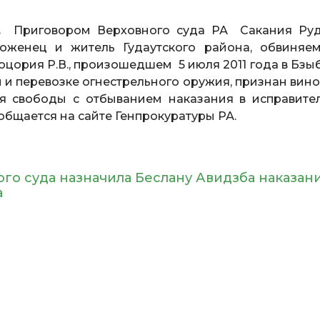
.
Приговором Верховного суда РА Сакания Ру
роженец и житель Гудаутского района, обвиняе
ория Р.В., произошедшем 5 июля 2011 года в Бзы
и и перевозке огнестрельного оружия, признан вин
я свободы с отбыванием наказания в исправите
общается на сайте Генпрокуратуры РА.
го суда назначила Беслану Авидзба наказани
а