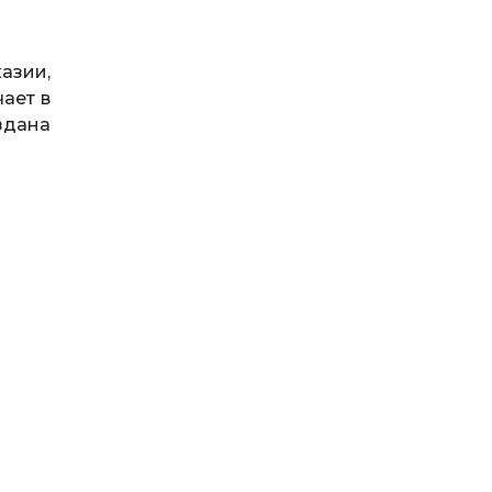
азии,
чает в
здана