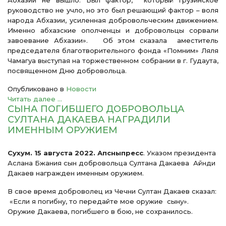
Абхазии не вышло. Был фактор, который грузинское
руководство не учло, но это был решающий фактор – воля
народа Абхазии, усиленная добровольческим движением.
Именно абхазские ополченцы и добровольцы сорвали
завоевание Абхазии». Об этом сказала аместитель
председателя благотворительного фонда «Помним» Ляля
Чамагуа выступая на торжественном собрании в г. Гудаута,
посвященном Дню добровольца.
Опубликовано в
Новости
Читать далее ...
СЫНА ПОГИБШЕГО ДОБРОВОЛЬЦА
СУЛТАНА ДАКАЕВА НАГРАДИЛИ
ИМЕННЫМ ОРУЖИЕМ
Сухум. 15 августа 2022. Апсныпресс
. Указом президента
Аслана Бжания сын добровольца Султана Дакаева Айнди
Дакаев награжден именным оружием.
В свое время доброволец из Чечни Султан Дакаев сказал:
«Если я погибну, то передайте мое оружие сыну».
Оружие Дакаева, погибшего в бою, не сохранилось.