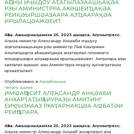
АԤСНЫ ИҶЫДОУ АҬАГЫЛАЗААШЬАҚӘА
РЗЫ АМИНИСТРРА АҞӘШЕИҴАҚӘА
РЕИҚӘЫРШӘАЗААРА АЗҴААРАҚӘА
ИРЫЛАЦӘАЖӘЕИТ.
Аҟәа. Ажьырныҳәамза 25, 2023 шықәса. Аԥсныпресс.
Аԥыза-министр Алеқсандр Анқәаби иҷыдоу
аҭагылазаашьақәа рзы аминистр Лев Кәыҵниеи
Ахылаԥшырҭа аҟәшеиҵақәа аматериал-техникатә
еиқәыршәара азҵаарақәа ирылацәажәеит. Аиԥылара аҿы
ҳазҭалаз ашықәс азы Аминистрра ихадоу ауснагӡатәқәа
ирзааҭгылеит.
Опубликовано в
Ажәабжьқәа
Читать далее ...
ИМҨАԤЫСИТ АЛЕҚСАНДР АНҚӘАБИ
АНХАРҬАҬЫԤ АИУРАЗЫ АМИТИНГ
ЕИҾЫЗКААЗ РХАҬАРНАКЦӘА АҨБАТӘИ
РЕИԤЫЛАРА.
Аҟәа. Ажьырныҳәамза 25, 2023 шықәса. Аԥсныпресс.
Аԥыза-министр Алеқсандр Анқәаб анхарҭаҭыԥ ала