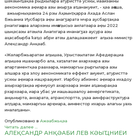
шәҟәынҵақәа рыдкылара атуристтә усхкы, иааизакны
аекономика аҿиара азы акырӡа аҵанакуеит, - ҳәа аҩаша,
ажьырныҳәамза 24 рзы Аҳәынҭқарра Ахада Аслан
Бжьаниа Иусбарҭа аҿы анагӡаратә мчра аусбарҭақәа
рнапхгаҩцәа алархәны имҩаԥысыз аилатәара аҿы 2022
шықәсазы атәыла Анапхгара инанагӡаз аусура азы
аҳасабырба ҟаҵо абри атәы далацәажәеит аԥыза-министр
Алеқсандр Анқәаб.
«Жәларбжьаратәи аԥышәа, Урыстәылатәи Афедерациа
аԥышәа ишаҳнарбо ала, хаҭалатәи ахархәара азы
апартаментқәа раахәара, мамзаргьы рыргылара азы
алшара хра злоу аекономикатә еффект аиуеит, атуристтә
усхкы аҿиара иацхраауеит. Иарбоу абизнес аҿиара ихадоу
ахырхарҭақәа иреиуоуп ахархәара змам аҵакырақәа
рхархәара, иара убас уи иашьашәалоу аенергетикатә,
анџьныртә, анхаратә, атранспорттә, уҳәа аинфраструктура
аԥҵара, мамзаргьы арҿиара, аинвестор ихарџь алагьы уахь
иналаҵаны».
Опубликовано в
Ажәабжьқәа
Читать далее ...
АЛЕҚСАНДР АНҚӘАБИ ЛЕВ КӘЫҴНИЕИ