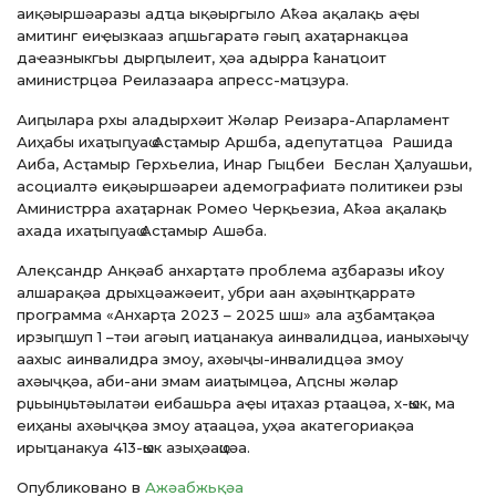
аиқәыршәаразы адҵа ықәыргыло Аҟәа ақалақь аҿы
амитинг еиҿызкааз аԥшьгаратә гәыԥ ахаҭарнакцәа
даҽазныкгьы дырԥылеит, ҳәа адырра ҟанаҵоит
аминистрцәа Реилазаара апресс-маҵзура.
Аиԥылара рхы аладырхәит Жәлар Реизара-Апарламент
Аиҳабы ихаҭыԥуаҩ Асҭамыр Аршба, адепутатцәа Рашида
Аиба, Асҭамыр Герхьелиа, Инар Гыцбеи Беслан Ҳалуашьи,
асоциалтә еиқәыршәареи адемографиатә политикеи рзы
Аминистрра ахаҭарнак Ромео Черқьезиа, Аҟәа ақалақь
ахада ихаҭыԥуаҩ Асҭамыр Ашәба.
Алеқсандр Анқәаб анхарҭатә проблема аӡбаразы иҟоу
алшарақәа дрыхцәажәеит, убри аан аҳәынҭқарратә
программа «Анхарҭа 2023 – 2025 шш» ала аӡбамҭақәа
ирзыԥшуп 1 –тәи агәыԥ иаҵанакуа аинвалидцәа, ианыхәыҷу
аахыс аинвалидра змоу, ахәыҷы-инвалидцәа змоу
ахәыҷқәа, аби-ани змам аиаҭымцәа, Аԥсны жәлар
рџьынџьтәылатәи еибашьра аҿы иҭахаз рҭаацәа, х-ҩык, ма
еиҳаны ахәыҷқәа змоу аҭаацәа, уҳәа акатегориақәа
ирыҵанакуа 413-ҩык азыҳәаҩцәа.
Опубликовано в
Ажәабжьқәа