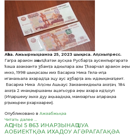
Аҟәа. Ажьырныҳәамза 25, 2023 шықәса. Аԥсныпресс.
Гагра араион аҩныҵҟатәи аусқәа Русбарҭа аусеилыргаратә
ҟәша азакәантә ӡбамҭа адкылара азы Ҭҟәарчал араион аҿы
инхо, 1998 шықәсазы ииз Басариа Ника Гела-иԥа
иганахьала ахарадҵа зцу аус аӡбарҭа ахь идәықәнаҵеит.
Басариа Ника Аԥсны Ашьаус Закәанеидкыла ахәҭаҷ 184
ахәҭа 2 инақәыршәаны ацәгьоура аҿы ахара идҵоуп
(Иԥаршеиу зыхә дуу ақьаадқәа, мамзаргьы аԥарақәа
рҭыжьреи рхархәареи).
Опубликовано в
Ажәабжьқәа
Читать далее ...
АԤСНЫ 5 863 ИНАРЗЫНАԤШУА
АОБИЕКТҚӘА ИХАДОУ АГӘРАГАГАҚӘА