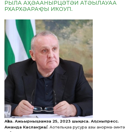
РЫЛА АҲӘААНЫРЦӘТӘИ АТӘЫЛАУАА
РХАРХӘАРАҾЫ ИҞОУП.
Аҟәа. Ажьырныҳәамза 25, 2023 шықәса. Аԥсныпресс.
Аманда Касланӡиа/.
Аотельқәа русура азы анорма-зинтә