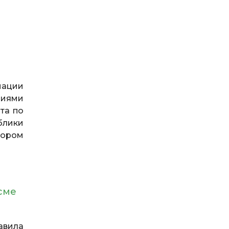
ации
ниями
та по
блики
тором
сме
авила