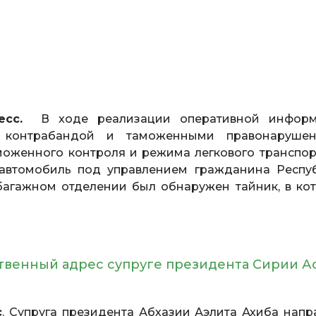
есс.
В ходе реализации оперативной информ
 контрабандой и таможенными правонаруше
моженного контроля и режима легкового транспор
 автомобиль под управлением гражданина Респу
агажном отделении был обнаружен тайник, в ко
ственный адрес супруге президента Сирии А
с
. Супруга президента Абхазии Аэлита Ахиба напр