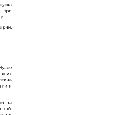
пуска
а при
и.
ирии.
Музее
авших
лтана
зии и
ли на
еной.
зни и