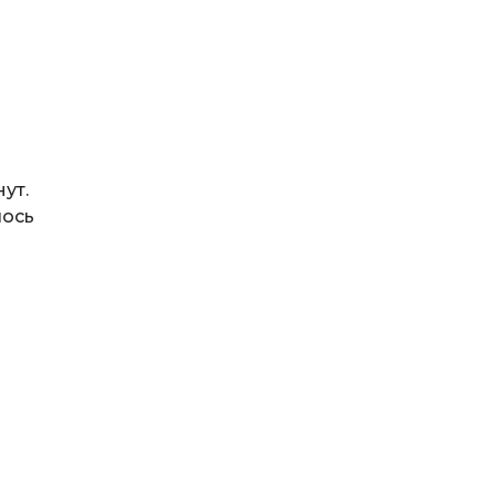
ут.
лось