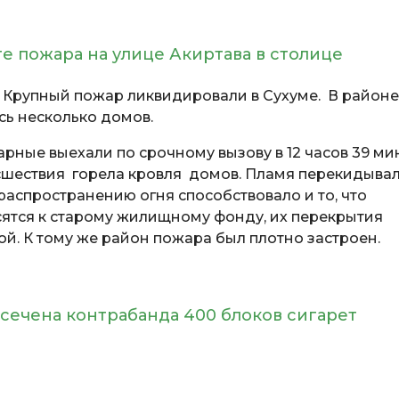
те пожара на улице Акиртава в столице
. Крупный пожар ликвидировали в Сухуме. В районе
сь несколько домов.
рные выехали по срочному вызову в 12 часов 39 мин
сшествия горела кровля домов. Пламя перекидыва
распространению огня способствовало и то, что
ятся к старому жилищному фонду, их перекрытия
й. К тому же район пожара был плотно застроен.
есечена контрабанда 400 блоков сигарет