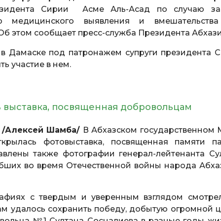
резидента Сирии Асме Аль-Асад по случаю за
о медицинского выявления и вмешательств
Об этом сообщает пресс-служба Президента Абхази
в Дамаске под патронажем супруги президента С
ть участие в нем.
ь выставка, посвященная добровольцам
с /Алексей Шамба/
В Абхазском государственном 
крылась фотовыставка, посвященная памяти п
авлены также фотографии генерал-лейтенанта Су
ибших во время Отечественной войны народа Абха
афиях с твердым и уверенным взглядом смотре
вам удалось сохранить победу, добытую огромной ц
овольца №1 Султана Сосналиева в разные годы жи