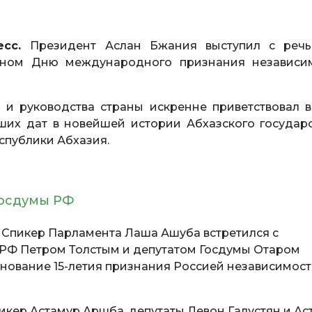
ресс.
Президент Аслан Бжания выступил с реч
нном Дню международного признания независи
 и руководства страны искренне приветствовал в
их дат в новейшей истории Абхазского государс
спублики Абхазия.
Госдумы РФ
Спикер Парламента Лаша Ашуба встретился с
 РФ Петром Толстым и депутатом Госдумы Отаром
нование 15-летия признания Россией независимос
пикер Астамур Аршба, депутаты Левон Галустян и Ас