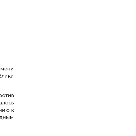
имени
блики
ротив
алось
нию к
одным