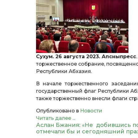
Сухум. 26 августа 2023. Апсныпресс
торжественное собрание, посвященн
Республики Абхазия.
В начале торжественного заседан
государственный флаг Республики Абх
также торжественно внесли флаги ст
Опубликовано в
Новости
Читать далее ...
Аслан Бжания: «Не добившись п
отмечали бы и сегодняшний п