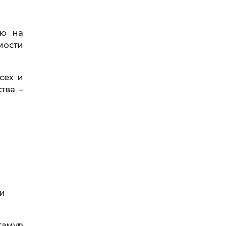
ью на
мости
сех и
тва –
ти
тамур