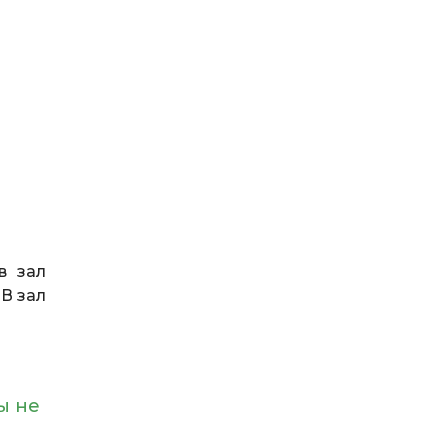
в зал
В зал
ы не