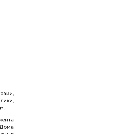
азии,
лики,
».
мента
 Дома