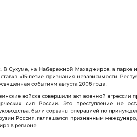
с
. В Сухуме, на Набережной Махаджиров, в парке 
ставка «15-летие признания независимости Респу
священная событиям августа 2008 года.
рузинские войска совершили акт военной агрессии п
ческих сил России. Это преступление не ост
уководства, были сорваны операцией по принужде
 Грузии Россия, являвшаяся признанным междунар
ра в регионе.