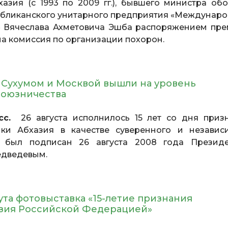
зия (с 1993 по 2009 гг.), бывшего министра об
публиканского унитарного предприятия «Междунар
а» Вячеслава Ахметовича Эшба распоряжением пре
а комиссия по организации похорон.
Сухумом и Москвой вышли на уровень
союзничества
сс.
26 августа исполнилось 15 лет со дня приз
и Абхазия в качестве суверенного и независ
аз был подписан 26 августа 2008 года Презид
дведевым.
ута фотовыставка «15-летие признания
азия Российской Федерацией»