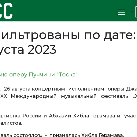
ильтрованы по дате:
уста 2023
ию оперу Пуччини "Тоска"
. 26 августа концертным исполнением оперы Дж
я XXI Международный музыкальный фестиваль «
ртистка России и Абхазии Хибла Герзмава и учас
алистов.
иваль состоялся», – призналась Хибла Герзмава.