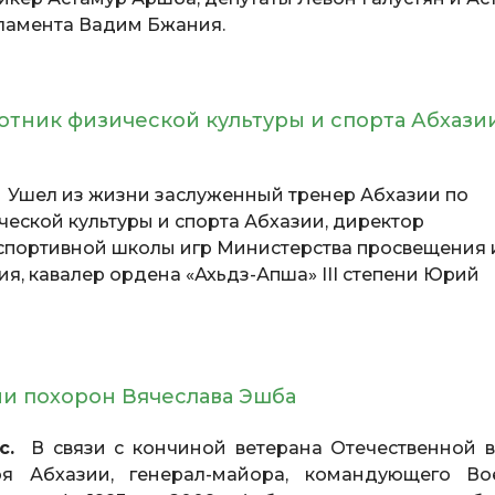
рламента Вадим Бжания.
отник физической культуры и спорта Абхази
.
Ушел из жизни заслуженный тренер Абхазии по
еской культуры и спорта Абхазии, директор
спортивной школы игр Министерства просвещения 
я, кавалер ордена «Ахьдз-Апша» III степени Юрий
ии похорон Вячеслава Эшба
с.
В связи с кончиной ветерана Отечественной 
роя Абхазии, генерал-майора, командующего Во