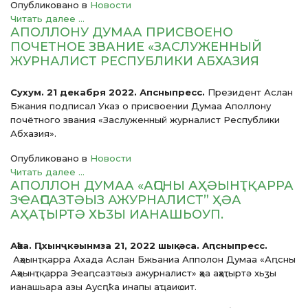
Опубликовано в
Новости
Читать далее ...
АПОЛЛОНУ ДУМАА ПРИСВОЕНО
ПОЧЕТНОЕ ЗВАНИЕ «ЗАСЛУЖЕННЫЙ
ЖУРНАЛИСТ РЕСПУБЛИКИ АБХАЗИЯ
Сухум. 21 декабря 2022. Апсныпресс.
Президент Аслан
Бжания подписал Указ о присвоении Думаа Аполлону
почётного звания «Заслуженный журналист Республики
Абхазия».
Опубликовано в
Новости
Читать далее ...
АПОЛЛОН ДУМАА «АԤСНЫ АҲӘЫНҬҚАРРА
ЗҼАԤСАЗТӘЫЗ АЖУРНАЛИСТ” ҲӘА
АҲАҬЫРТӘ ХЬӠЫ ИАНАШЬОУП.
Аҟәа. Ԥхынҷкәынмза 21, 2022 шықәса. Аԥсныпресс.
Аҳәынҭқарра Ахада Аслан Бжьаниа Апполон Думаа «Аԥсны
Аҳәынҭқарра Зҽаԥсазтәыз ажурналист» ҳәа аҳаҭыртә хьӡы
ианашьара азы Аусԥҟа инапы аҵаиҩит.