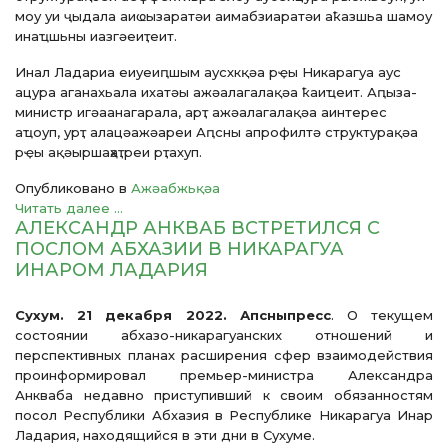
моу уи ҷыдала аиҩызаратәи аимабзиаратәи аҟазшьа шамоу
инаҵшьны иазгәеиҭеит.
Инал Ладариа еиуеиԥшым аусхкқәа рҿы Никарагуа аус
ацура аганахьала ихатәы ажәалагалақәа ҟаиҵеит. Аԥыза-
министр игәаанагарала, арҭ ажәалагалақәа аинтерес
аҵоуп, урҭ алацәажәареи Аԥсны апрофилтә структурақәа
рҿы ақәыршаҳаҭреи рҭахуп.
Опубликовано в
Ажәабжьқәа
Читать далее ...
АЛЕКСАНДР АНКВАБ ВСТРЕТИЛСЯ С
ПОСЛОМ АБХАЗИИ В НИКАРАГУА
ИНАРОМ ЛАДАРИЯ
Сухум. 21 декабря 2022. Апсныпресс
. О текущем
состоянии абхазо-никарагуанских отношений и
перспективных планах расширения сфер взаимодействия
проинформировал премьер-министра Александра
Анкваба недавно приступивший к своим обязанностям
посол Республики Абхазия в Республике Никарагуа Инар
Ладария, находящийся в эти дни в Сухуме.