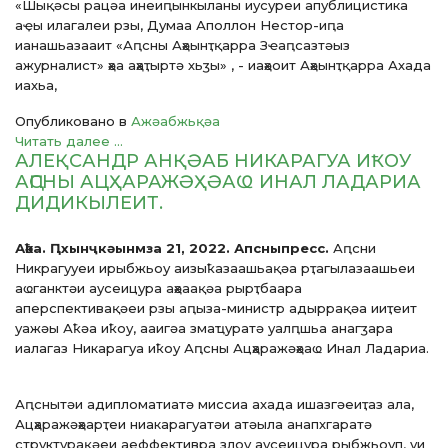
«Шықәсы рацәа инеиԥынкыланы иусуреи апублицистика
аҿы илагалеи рзы, Думаа Аполлон Нестор-иԥа
ианашьазааит «Аԥсны Аҳәынҭқарра Зҽаԥсазтәыз
ажурналист» ҳәа аҳаҭыртә хьӡы» , - иаҳәоит Аҳәынҭқарра Ахада
иахьа,
Опубликовано в
Ажәабжьқәа
Читать далее ...
АЛЕҚСАНДР АНҚӘАБ НИКАРАГУА ИҞОУ
АԤСНЫ АЦҲАРАЖӘҲӘАҨ ИНАЛ ЛАДАРИА
ДИДИКЫЛЕИТ.
Аҟәа. Ԥхынҷкәынмза 21, 2022. Апсныпресс.
Аԥсни
Никрагууеи ирыбжьоу аизыҟазаашьақәа рҭагылазаашьеи
аҩганктәи аусеицура аҳәаақәа рырҭбаара
аперспективақәеи рзы аԥыза-министр адыррақәа ииҭеит
уажәы Аҟәа иҟоу, ааигәа змаҵуратә уалԥшьа анагӡара
иалагаз Никарагуа иҟоу Аԥсны Ацҳаражәҳәаҩ Инал Ладариа.
Аԥснытәи адипломатиатә миссиа ахада ишазгәеиҭаз ала,
Ацҳаражәҳәарҭеи ниакарагуатәи атәыла анапхгаратә
структурақәеи аеффективра злоу аусеицура рыбжьоуп, уи