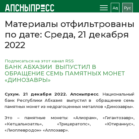
Аԥс
Рус
Материалы отфильтрованы
по дате: Среда, 21 декабря
2022
Подписаться на этот канал RSS
БАНК АБХАЗИИ ВЫПУСТИЛ В
ОБРАЩЕНИЕ СЕМЬ ПАМЯТНЫХ МОНЕТ
«ДИНОЗАВРЫ»
Сухум. 21 декабря 2022. Апсныпресс
. Национальный
банк Республики Абхазия выпустил в обращение семь
памятных монет из недрагоценных металлов «Динозавры».
Это – памятные монеты: «Алиорам», «Гигантозавр»,
«Кетцалькоатль», «Трицератопс», «Ютираннус»,
«Лиоплевродон» «Аллозавр».